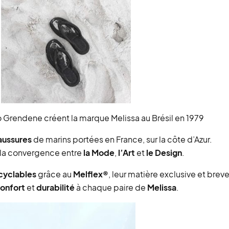
 Grendene créent la marque Melissa au Brésil en 1979
aussures
de marins portées en France, sur la côte d’Azur.
 la convergence entre
la Mode
,
l’Art
et
le Design
.
cyclables
grâce au
Melflex®
, leur matière exclusive et bre
onfort
et
durabilité
à chaque paire de
Melissa
.